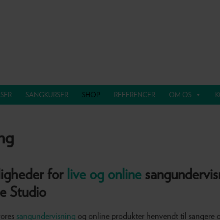
SER
SANGKURSER
SHOP
REFERENCER
OM OS
K
ng
ligheder for
live og online
sangundervis
ce Studio
vores
sangundervisning
og online produkter henvendt til sangere o