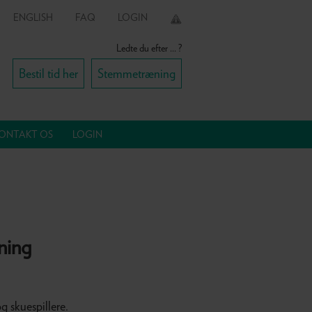
ENGLISH
FAQ
LOGIN
Ledte du efter ... ?
Bestil tid her
Stemmetræning
ONTAKT OS
LOGIN
ning
g skuespillere.