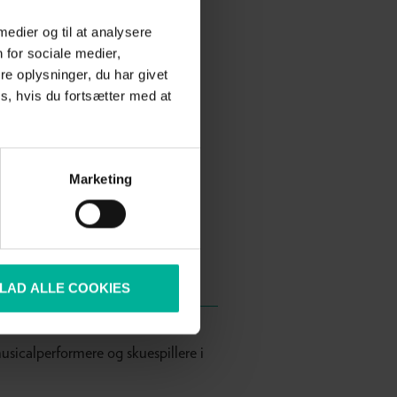
 medier og til at analysere
 for sociale medier,
e oplysninger, du har givet
s, hvis du fortsætter med at
gkurser
 fyldt med inspiration og
onelle sangøvelser.
Marketing
urser
LLAD ALLE COOKIES
usicalperformere og skuespillere i