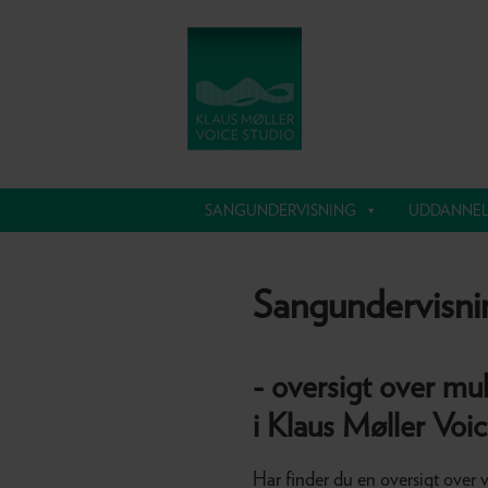
Gå
Skip
direkte
til
til
indhold
primær
navigation
Navigation
SANGUNDERVISNING
UDDANNEL
Below
Header
Sangundervisni
- oversigt over mu
i Klaus Møller Voi
Har finder du en oversigt over 