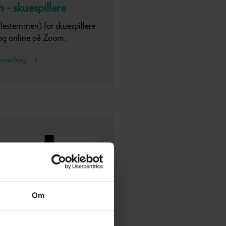
- skuespillere
alestemmen) for skuespillere
og online på Zoom.
mecoaching
Om