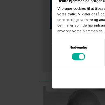
Denne hjemmeside bruger c
Vi bruger cookies til at tilpas
vores trafik. Vi deler også o
annonceringspartnere og anal
dem, eller som de har indsaml
anvende vores hjemmeside.
Sanger Boo
Samtykkevalg
5 mdr.'s intensiv Sangeruddanne
Nødvendig
forbedring af din sang 
Sanger Bootcamp