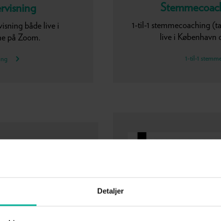
Stemmecoach 
ervisning
1-til-1 stemmecoaching (t
isning både live i
live i København 
ne på Zoom.
1-til-1 stem
ing
Detaljer