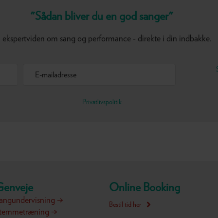
"Sådan bliver du en god sanger"
 ekspertviden om sang og performance - direkte i din indbakke.
Privatlivspolitik
Genveje
Online Booking
angundervisning →
Bestil tid her
temmetræning →