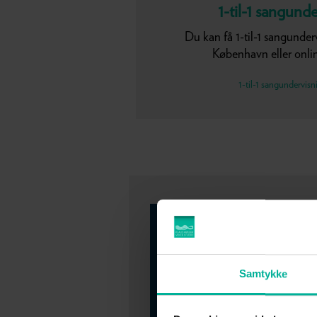
1-til-1 sangund
Du kan få 1-til-1 sangunderv
København eller onli
1-til-1 sangundervisn
Samtykke