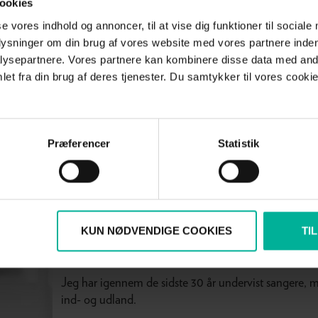
ookies
se vores indhold og annoncer, til at vise dig funktioner til sociale
plysninger om din brug af vores website med vores partnere inden
ysepartnere. Vores partnere kan kombinere disse data med andr
et fra din brug af deres tjenester. Du samtykker til vores cookie
21 san
tcamp
21 (online) sangkurser
målrettede funkti
lsen. Oplev en mærkbar
Præferencer
Statistik
og performance.
21 sangk
KUN NØDVENDIGE COOKIES
TI
Jeg har igennem de sidste 30 år undervist sangere, m
ind- og udland.