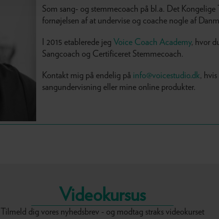
Som sang- og stemmecoach på bl.a. Det Kongelige Te
fornøjelsen af at undervise og coache nogle af Danma
I 2015 etablerede jeg
Voice Coach Academy
, hvor d
Sangcoach og Certificeret Stemmecoach.
Kontakt mig på endelig på
info@voicestudio.dk
, hvi
sangundervisning eller mine online produkter.
Videokursus
Tilmeld dig vores nyhedsbrev - og modtag straks videokurset