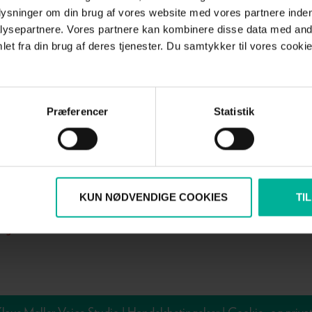
plysninger om din brug af vores website med vores partnere inden
ysepartnere. Vores partnere kan kombinere disse data med andr
et fra din brug af deres tjenester. Du samtykker til vores cookie
Præferencer
Statistik
Genveje
Online Booking
angundervisning →
Bestil tid her
temmetræning →
ddannelser →
KUN NØDVENDIGE COOKIES
TI
hop →
ogin →