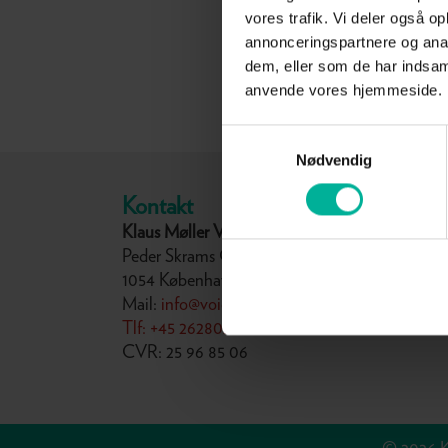
vores trafik. Vi deler også o
annonceringspartnere og anal
dem, eller som de har indsaml
anvende vores hjemmeside.
Samtykkevalg
Nødvendig
Kontakt
Klaus Møller Voice Studio
S
Peder Skrams Gade 27, kld.
S
1054 København K
U
Mail:
info@voicestudio.dk
S
Tlf: +45 26280262
L
CVR: 25 96 85 06