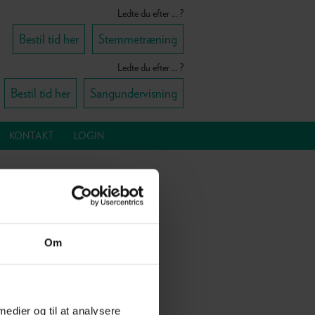
Ledte du efter ... ?
Bestil tid her
Stemmetræning
Ledte du efter ... ?
Bestil tid her
Sangundervisning
KONTAKT
LOGIN
rimær
debar
Om
 medier og til at analysere