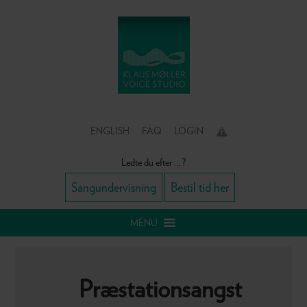
Gå
Skip
Gå
direkte
til
direkte
til
indhold
til
primær
primær
navigation
sidebar
ENGLISH
FAQ
LOGIN
Ledte du efter ... ?
Sangundervisning
Bestil tid her
Navigation
MENU
Below
Header
Præstationsangst