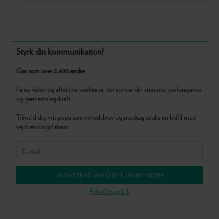
Primær
Styrk din kommunikation!
Sidebar
Gør som over 2.400 andre
Få ny viden og effektive værktøjer, der styrker din stemme, performance
og gennemslagskraft.
Tilmeld dig mit populære nyhedsbrev og modtag straks en lydfil med
vejrtrækningsfitness.
JA TAK! SEND MIG LYDFIL OG NY VIDEN
Privatlivspolitik