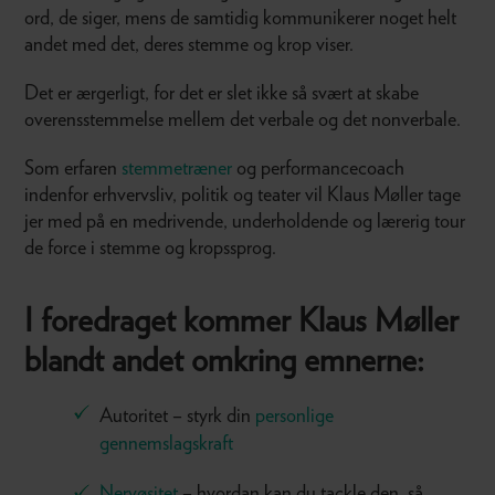
ord, de siger, mens de samtidig kommunikerer noget helt
andet med det, deres stemme og krop viser.
Det er ærgerligt, for det er slet ikke så svært at skabe
overensstemmelse mellem det verbale og det nonverbale.
Som erfaren
stemmetræner
og performancecoach
indenfor erhvervsliv, politik og teater vil Klaus Møller tage
jer med på en medrivende, underholdende og lærerig tour
de force i stemme og kropssprog.
I foredraget kommer Klaus Møller
blandt andet omkring emnerne:
Autoritet – styrk din
personlige
gennemslagskraft
Nervøsitet
– hvordan kan du tackle den, så