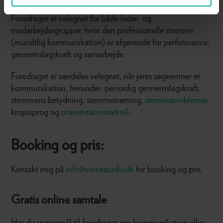
Foredraget er velegnet for både leder- og
medarbejdergrupper, hvor den professionelle stemme
(mundtlig kommunikation) er afgørende for performance,
gennemslagskraft og samarbejde.
Foredraget er særdeles velegnet, når jeres søgeemner er
kommunikation, herunder; personlig gennemslagskraft,
stemmens betydning, stemmetræning,
stemmeproblemer
,
kropssprog og
præsentationsteknik.
Booking og pris:
Kontakt mig på
info@voicestudio.dk
for booking og pris.
Gratis online samtale
Har du spørgsmål til foredraget om kommunikation eller