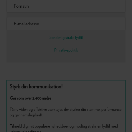
Send mig straks lydfil
Privatlivspolitik
Primær
Styrk din kommunikation!
Sidebar
Gør som over 2.400 andre
Få ny viden og effektive værktøjer, der styrker din stemme, performance
og gennemslagskraft.
Tilmeld dig mit populære nyhedsbrev og modtag straks en lydfil med
vejrtrækningsfitness.