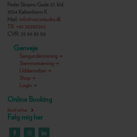
Peder Skrams Gade 27, kld.
1054 København K
Mail:
info@voicestudio.dk
Tlf: +45 26280262
CVR: 25 96 85 06
Genveje
Sangundervisning →
Stemmetræning →
Uddannelser →
Shop →
Login →
Online Booking
Bestil tid her
Følg mig her