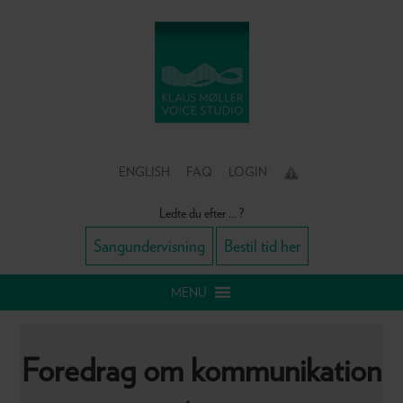
Gå
Skip
Gå
direkte
til
direkte
til
indhold
til
primær
primær
navigation
sidebar
ENGLISH
FAQ
LOGIN
Ledte du efter ... ?
Sangundervisning
Bestil tid her
Navigation
MENU
Below
Header
Foredrag om kommunikation