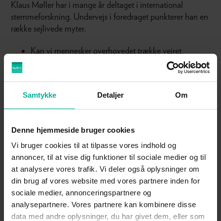
Klaus Møller har i mange år deltaget i international
stemmeforskning. Undervejs i foredraget punkterer han en
række sejlivede myter.
Kan vi mennesker overhovedet trække vejret
ned i maven?
Hjælper det på nervøsitet og stemme, at vi
Samtykke
Detaljer
Om
drikker en masse vand?
Hjælper hvid chokolade og danskvand på en
Denne hjemmeside bruger cookies
hæs stemme
?
Vi bruger cookies til at tilpasse vores indhold og
Kan man virkelig
miste stemmen
?
annoncer, til at vise dig funktioner til sociale medier og til
at analysere vores trafik. Vi deler også oplysninger om
Klaus Møller fortæller desuden om, hvordan du kan
din brug af vores website med vores partnere inden for
forberede dig, inden du skal holde et oplæg, en tale eller
sociale medier, annonceringspartnere og
en anden form for planlagt kommunikation.
analysepartnere. Vores partnere kan kombinere disse
data med andre oplysninger, du har givet dem, eller som